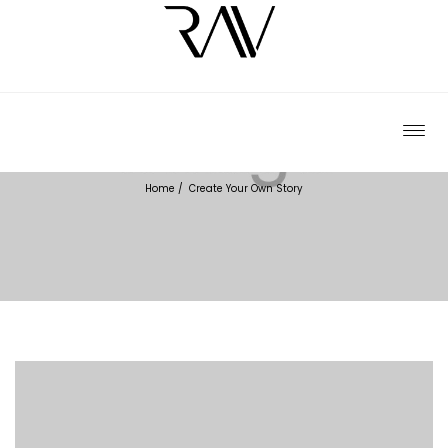
CREATE YOUR OWN STORY
Home
/
Create Your Own Story